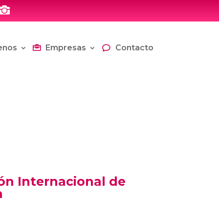

enos
Empresas
Contacto
ión Internacional de
a