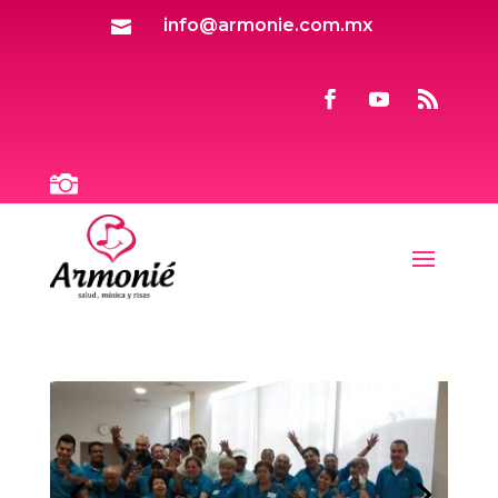
info@armonie.com.mx

