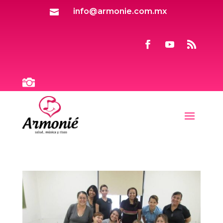
info@armonie.com.mx

