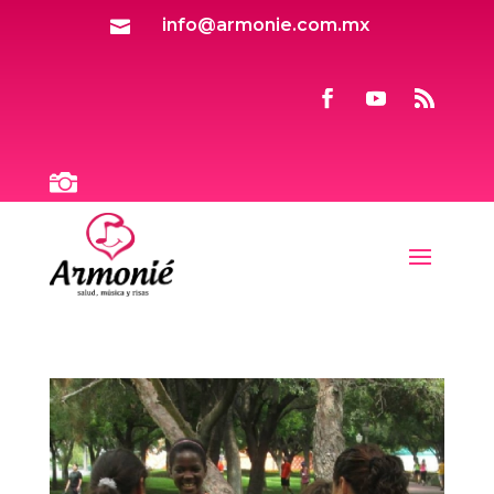
info@armonie.com.mx

