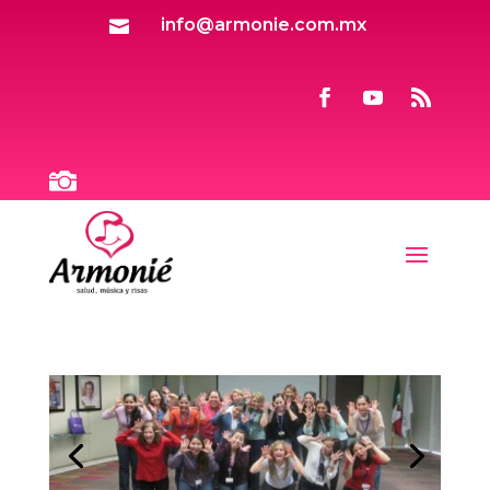
info@armonie.com.mx

