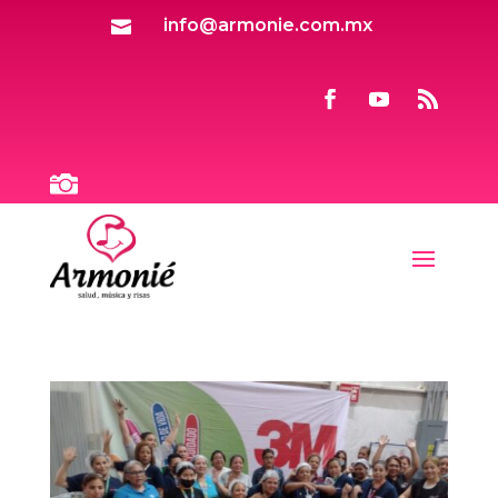
info@armonie.com.mx

