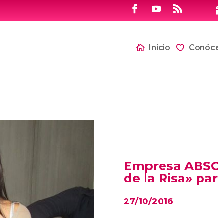
Inicio
Conóc
Empresa ABSO
de la Risa» p
27/10/2016