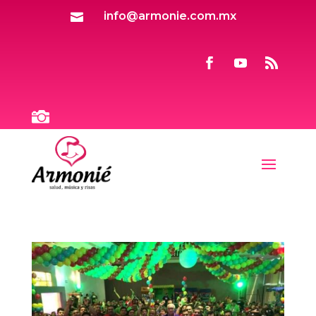
info@armonie.com.mx

