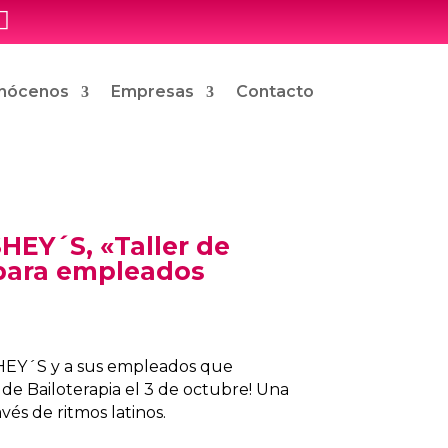

nócenos
Empresas
Contacto
EY´S, «Taller de
 para empleados
HEY´S y a sus empleados que
r de Bailoterapia el 3 de octubre! Una
avés de ritmos latinos.