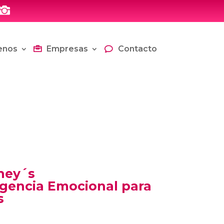

enos
Empresas
Contacto
hey´s
ligencia Emocional para
s