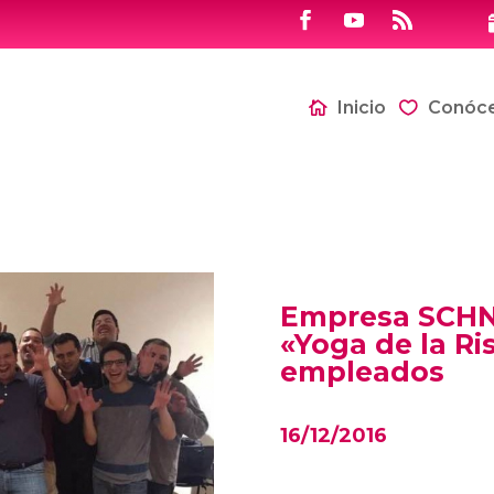
Inicio
Conóc
Empresa SCHN
«Yoga de la Ri
empleados
16/12/2016