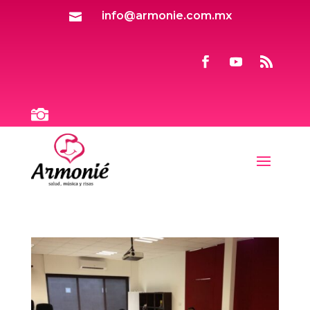
info@armonie.com.mx

