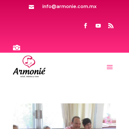
info@armonie.com.mx

