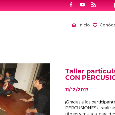
Inicio
Conóc
Taller partic
CON PERCUSI
11/12/2013
¡Gracias a los particip
PERCUSIONES», realizad
ritmos y música, para de