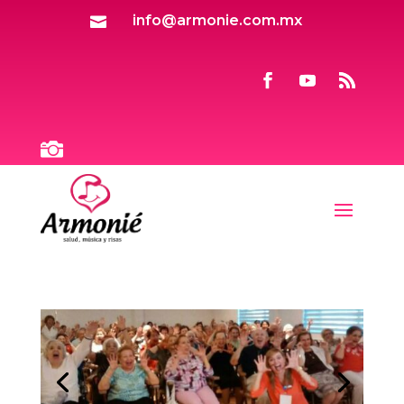
info@armonie.com.mx

