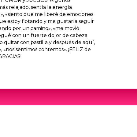
 HUMOR y JUEGOS. Algunos
más relajado, sentía la energía
», «siento que me liberé de emociones
ue estoy flotando y me gustaría seguir
ajando por un camino», «me movió
egué con un fuerte dolor de cabeza
 quitar con pastilla y después de aquí,
, «nos sentimos contentos». ¡FELIZ de
 GRACIAS!