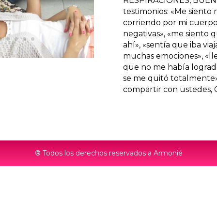
RESPIRACIONES, BUEN
testimonios: «Me siento 
corriendo por mi cuerpo
negativas», «me siento q
ahí», «sentía que iba vi
muchas emociones», «ll
que no me había logrado
se me quitó totalmente»
compartir con ustedes,
® Todos los derechos reservados a Armonié